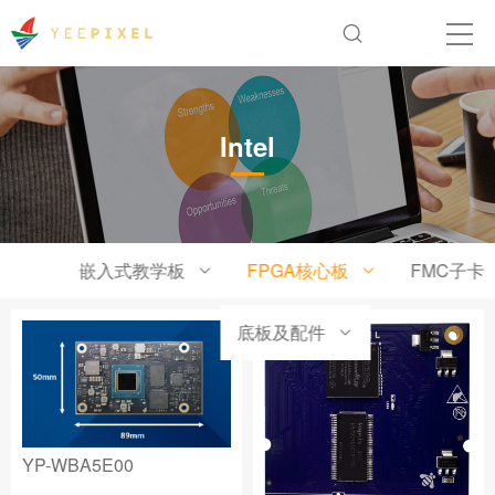
Intel
嵌入式教学板
FPGA核心板
FMC子卡
底板及配件
YP-WBA5E00