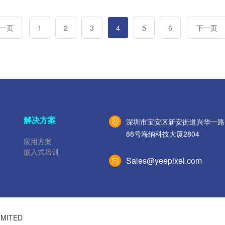
一页
1
2
3
4
5
6
下一页
解决方案
深圳市宝安区新安街道兴华⼀路
88号海纳科技⼤厦2804
应用方案
嵌入式培训
Sales@yeepixel.com
 LIMITED