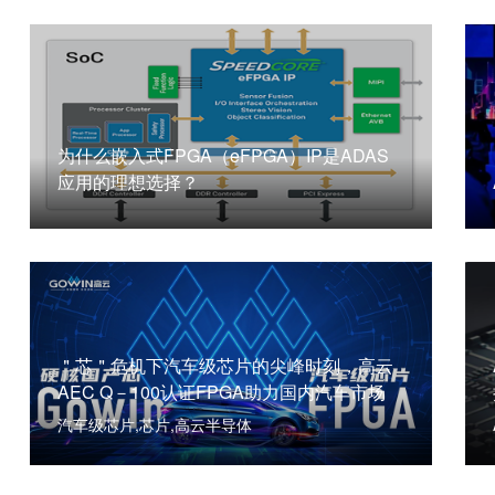
为什么嵌入式FPGA（eFPGA）IP是ADAS
应用的理想选择？
＂芯＂危机下汽车级芯片的尖峰时刻，高云
AEC Q－100认证FPGA助力国内汽车市场
汽车级芯片,芯片,高云半导体