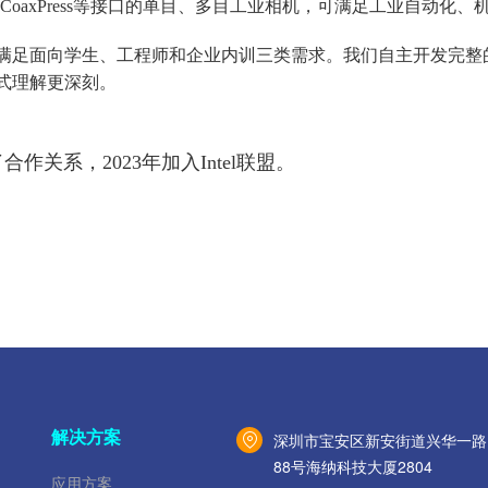
 vision、CoaxPress等接口的单目、多目工业相机，可满足工业自
足面向学生、工程师和企业内训三类需求。我们自主开发完整的课件
理解更深刻。
作关系，2023年加入Intel联盟。
解决方案
深圳市宝安区新安街道兴华⼀路
88号海纳科技⼤厦2804
应用方案