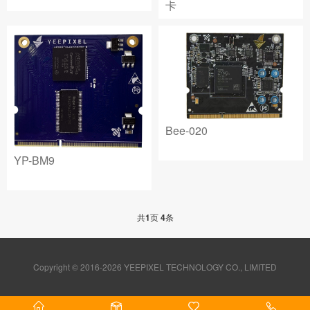
卡
Bee-020
YP-BM9
共
1
页
4
条
Copyright © 2016-2026 YEEPIXEL TECHNOLOGY CO., LIMITED